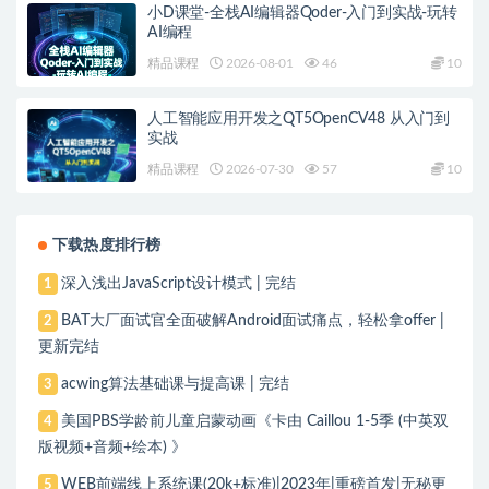
小D课堂-全栈AI编辑器Qoder-入门到实战-玩转
AI编程
精品课程
2026-08-01
46
10
人工智能应用开发之QT5OpenCV48 从入门到
实战
精品课程
2026-07-30
57
10
下载热度排行榜
深入浅出JavaScript设计模式 | 完结
1
BAT大厂面试官全面破解Android面试痛点，轻松拿offer |
2
更新完结
acwing算法基础课与提高课 | 完结
3
美国PBS学龄前儿童启蒙动画《卡由 Caillou 1-5季 (中英双
4
版视频+音频+绘本) 》
WEB前端线上系统课(20k+标准)|2023年|重磅首发|无秘更
5