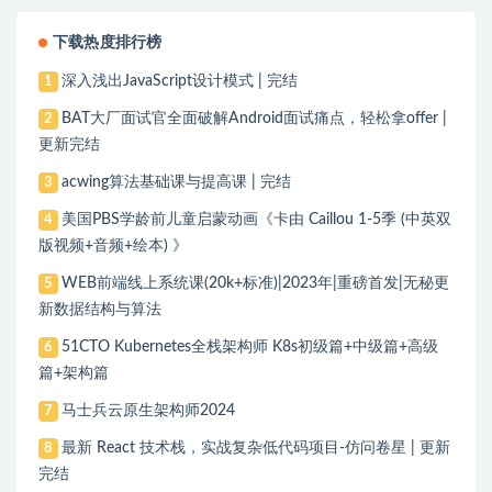
下载热度排行榜
深入浅出JavaScript设计模式 | 完结
1
BAT大厂面试官全面破解Android面试痛点，轻松拿offer |
2
更新完结
acwing算法基础课与提高课 | 完结
3
美国PBS学龄前儿童启蒙动画《卡由 Caillou 1-5季 (中英双
4
版视频+音频+绘本) 》
WEB前端线上系统课(20k+标准)|2023年|重磅首发|无秘更
5
新数据结构与算法
51CTO Kubernetes全栈架构师 K8s初级篇+中级篇+高级
6
篇+架构篇
马士兵云原生架构师2024
7
最新 React 技术栈，实战复杂低代码项目-仿问卷星 | 更新
8
完结