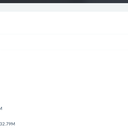
M
2.79M