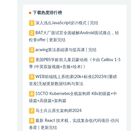
下载热度排行榜
深入浅出JavaScript设计模式 | 完结
1
BAT大厂面试官全面破解Android面试痛点，轻
2
松拿offer | 更新完结
acwing算法基础课与提高课 | 完结
3
美国PBS学龄前儿童启蒙动画《卡由 Caillou 1-5
4
季 (中英双版视频+音频+绘本) 》
WEB前端线上系统课(20k+标准)|2023年|重磅
5
首发|无秘更新数据结构与算法
51CTO Kubernetes全栈架构师 K8s初级篇+中
6
级篇+高级篇+架构篇
马士兵云原生架构师2024
7
最新 React 技术栈，实战复杂低代码项目-仿问
8
卷星 | 更新完结