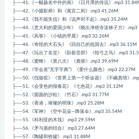
├──41.《一幅扬名中外的画》《日月潭的传说》.mp3 31.84
├──42.《小摄影师》和《寓言二则》.mp3 41.26M
├──43.《我不能失信》和《说声对不起》.mp3 35.24M
├──44.《意大利的爱国少年》《晓出净慈寺送林子方》.mp3 1
├──45.《风筝》《小镇的早晨》.mp3 32.26M
├──46.《奇怪的大石头》《回自己的祖国去》.mp3 36.11M
├──47.《玩出了名堂》《卧薪尝胆》《惊弓之鸟》.mp3 31.5
├──48.《蜜蜂》《第八次》《鹿柴》.mp3 39.69M
├──49.《学会差“无字字典”》《爱什么颜色》.mp3 22.27M
├──50.《找骆驼》《世界上第一个听诊器》《不瞒真情》.mp3 
├──51.《会变色的报春花》《七色花》.mp3 31.12M
├──52.《圆圆的沙粒》《竹石》.mp3 31.77M
├──53.《香港，璀璨的明珠》.mp3 25.28M
├──54.《军神》《空中花朵—降落伞》.mp3 35.54M
├──55.《科利亚的木筏》.mp3 29.59M
├──56.《矛与盾的结合》.mp3 27.64M
├──57.《陶罐和铁罐》.mp3 31.88M