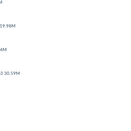
M
9.98M
4M
30.59M