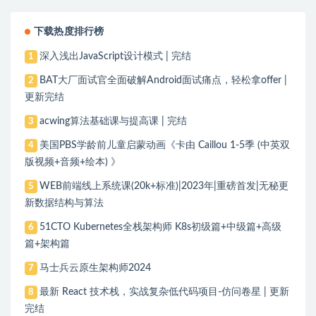
下载热度排行榜
深入浅出JavaScript设计模式 | 完结
1
BAT大厂面试官全面破解Android面试痛点，轻松拿offer |
2
更新完结
acwing算法基础课与提高课 | 完结
3
美国PBS学龄前儿童启蒙动画《卡由 Caillou 1-5季 (中英双
4
版视频+音频+绘本) 》
WEB前端线上系统课(20k+标准)|2023年|重磅首发|无秘更
5
新数据结构与算法
51CTO Kubernetes全栈架构师 K8s初级篇+中级篇+高级
6
篇+架构篇
马士兵云原生架构师2024
7
最新 React 技术栈，实战复杂低代码项目-仿问卷星 | 更新
8
完结