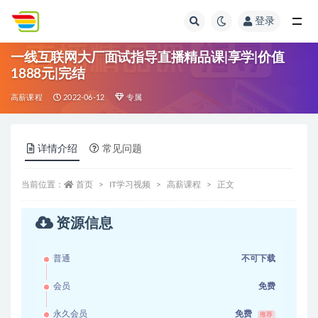
登录
全部
一线互联网大厂面试指导直播精品课|享学|价值
1888元|完结
高薪课程
2022-06-12
专属
详情介绍
常见问题
当前位置：
首页
IT学习视频
高薪课程
正文
资源信息
普通
不可下载
会员
免费
永久会员
免费
推荐