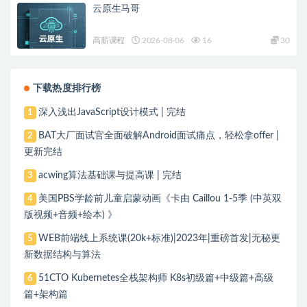
云原生马哥
高薪课程
2026-08-06
16
30
下载热度排行榜
深入浅出JavaScript设计模式 | 完结
1
BAT大厂面试官全面破解Android面试痛点，轻松拿offer |
2
更新完结
acwing算法基础课与提高课 | 完结
3
美国PBS学龄前儿童启蒙动画《卡由 Caillou 1-5季 (中英双
4
版视频+音频+绘本) 》
WEB前端线上系统课(20k+标准)|2023年|重磅首发|无秘更
5
新数据结构与算法
51CTO Kubernetes全栈架构师 K8s初级篇+中级篇+高级
6
篇+架构篇