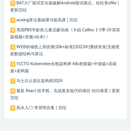
BAT大厂面试官全面破解Android面试痛点，轻松拿offer |
2
更新完结
acwing算法基础课与提高课 | 完结
3
美国PBS学龄前儿童启蒙动画《卡由 Caillou 1-5季 (中英双
4
版视频+音频+绘本) 》
WEB前端线上系统课(20k+标准)|2023年|重磅首发|无秘更
5
新数据结构与算法
51CTO Kubernetes全栈架构师 K8s初级篇+中级篇+高级
6
篇+架构篇
马士兵云原生架构师2024
7
最新 React 技术栈，实战复杂低代码项目-仿问卷星 | 更新
8
完结
风水入门-李居明合集 | 完结
9