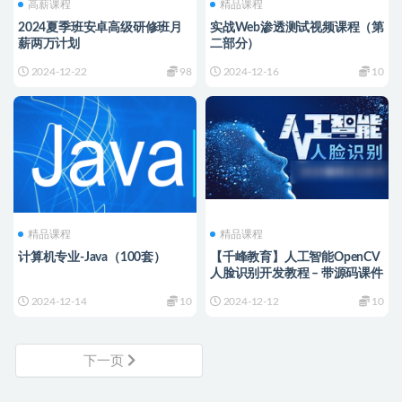
高薪课程
精品课程
2024夏季班安卓高级研修班月
实战Web渗透测试视频课程（第
薪两万计划
二部分）
2024-12-22
98
2024-12-16
10
精品课程
精品课程
计算机专业-Java（100套）
【千峰教育】人工智能OpenCV
人脸识别开发教程 – 带源码课件
2024-12-14
10
2024-12-12
10
下一页