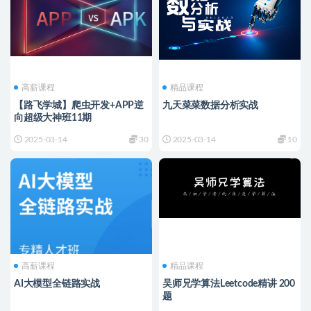
高薪课程
精品课程
【路飞学城】爬虫开发+APP逆
九天菜菜数据分析实战
向超级大神班11期
2025-03-14
30
2025-03-14
10
高薪课程
精品课程
AI大模型全链路实战
吴师兄学算法Leetcode精讲 200
题