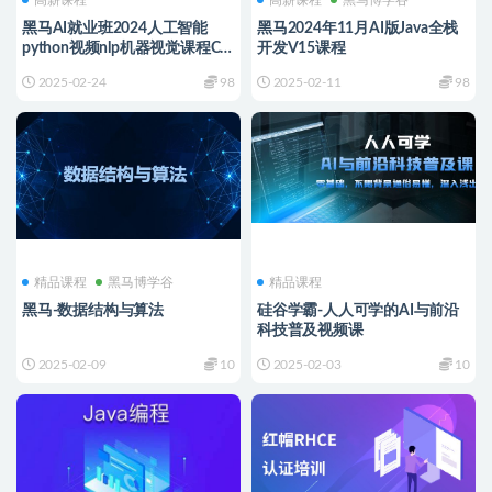
高薪课程
高薪课程
黑马博学谷
黑马AI就业班2024人工智能
黑马2024年11月AI版Java全栈
python视频nlp机器视觉课程CV
开发V15课程
自然语言
2025-02-24
98
2025-02-11
98
精品课程
黑马博学谷
精品课程
黑马-数据结构与算法
硅谷学霸-人人可学的AI与前沿
科技普及视频课
2025-02-09
10
2025-02-03
10