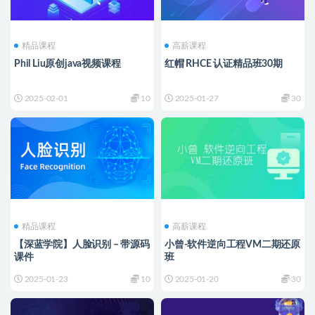
精品课程
高薪课程
Phil Liu原创java视频课程
红帽 RHCE 认证精品班30期
2025-02-01
10
2025-01-27
30
精品课程
高薪课程
【深蓝学院】人脸识别 – 带源码
小曾-软件逆向工程VM二期还原
课件
班
2025-01-23
10
2025-01-20
30