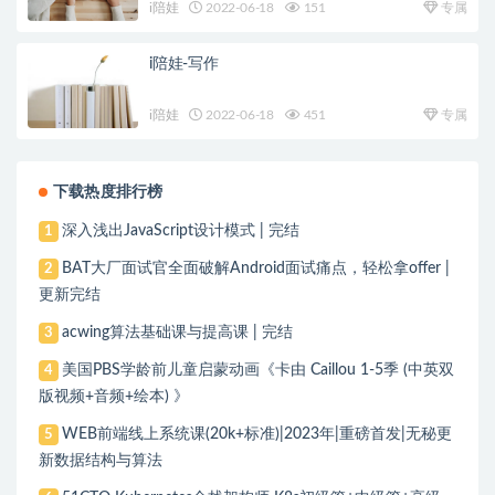
i陪娃
2022-06-18
151
专属
i陪娃-写作
i陪娃
2022-06-18
451
专属
下载热度排行榜
深入浅出JavaScript设计模式 | 完结
1
BAT大厂面试官全面破解Android面试痛点，轻松拿offer |
2
更新完结
acwing算法基础课与提高课 | 完结
3
美国PBS学龄前儿童启蒙动画《卡由 Caillou 1-5季 (中英双
4
版视频+音频+绘本) 》
WEB前端线上系统课(20k+标准)|2023年|重磅首发|无秘更
5
新数据结构与算法